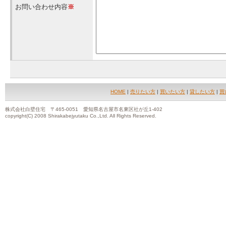
お問い合わせ内容
※
HOME
|
売りたい方
|
買いたい方
|
貸したい方
|
買
株式会社白壁住宅 〒465-0051 愛知県名古屋市名東区社が丘1-402
copyright(C) 2008 Shirakabejyutaku Co.,Ltd. All Rights Reserved.