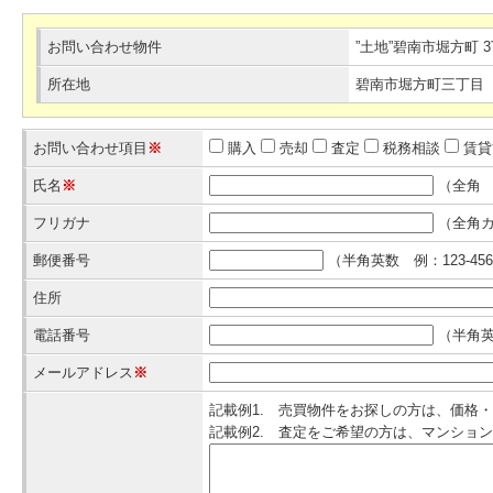
お問い合わせ物件
”土地”碧南市堀方町
所在地
碧南市堀方町三丁目
お問い合わせ項目
※
購入
売却
査定
税務相談
賃貸
氏名
※
（全角 
フリガナ
（全角カ
郵便番号
（半角英数 例：123-456
住所
電話番号
（半角英数
メールアドレス
※
記載例1. 売買物件をお探しの方は、価格
記載例2. 査定をご希望の方は、マンショ